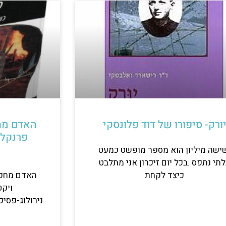
רישום לניוזלטר
ירשמו לקבלת המלצות וביקורות על
פודקאסטים, סדרות וספרים.
לא יותר ממייל בחודש
ורק- סיפורו של דוד פלונסקי
האדם מח
פרנקל 
שה מיליון הוא מספר מופשט כמעט
תי נתפס .בכל יום זיכרון אני מתלבט
כיצד לקחת
האדם מחפש
ויקט
השארת פרטים בטופס כפופה ל
מדיניות
נירולוג-פסיכ
הפרטיות
שלנו.