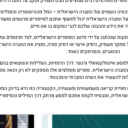
נם ספרים מומלצים רבים שמציעים מבט מעמיק ונוקב על החברה הי
היבטיה השונים של החברה הישראלית – החל מההיסטוריה והפוליט
ץ על החברה הישראלית יכול לחשוף אתכם לסיפורים מרגשים ומעו
את הידע וההבנה שלכם לגבי המקום בו אנו חיים.
קות שנכתבו על ידי מיטב הסופרים הישראליים, לצד תרגומים של 
 מחקר מעמיק, ניסיון אישי או דמיון פורה, ומציג את החברה הישר
הכואבים, והמרתקים כאחד.
למסע אינטלקטואלי ורגשי. דרך הדמויות, העלילות והנושאים בה
 החברה הישראלית. ספרים מומלצים אלו מספקים לא רק הנאה ספר
ות להעשיר את השיח החברתי והתרבותי.
ויית קריאה משמעותית ומעשירה, הקטגוריה הזו היא בדיוק המקו
הישראלית, ומבטיח לקחת אתכם למסע מרתק דרך המילים והסיפורי